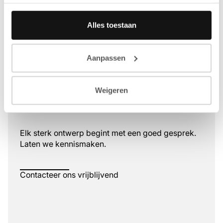
Alles toestaan
Aanpassen
Klaar om samen te bouwen aan
Weigeren
uw project?
Elk sterk ontwerp begint met een goed gesprek.
Laten we kennismaken.
Contacteer ons vrijblijvend