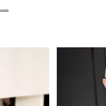
es
lab