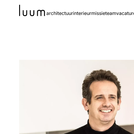
architectuur
interieur
missie
team
vacatur