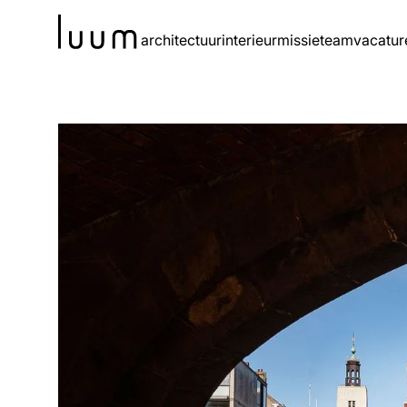
architectuur
interieur
missie
team
vacatur