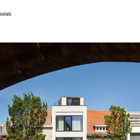
es
lab