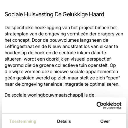
Sociale Huisvesting De Gelukkige Haard
De specifieke hoek-ligging van het project binnen het
stratenplan van de omgeving vormt één der dragers van
het concept. Door de bouwvolumes langsheen de
Leffingestraat en de Nieuwlandstraat los van elkaar te
houden op de hoek en de centrale inkom daar te
situeren, wordt een doorkijk en visueel perspectief
gevormd die de groene collectieve tuin openstelt. Op
die wijze vormen deze nieuwe sociale appartementen
géén gesloten wereld op zich maar stelt ze zich “open”
naar de omgeving teneinde integratie te optimaliseren.
De sociale woningbouwmaatschappij is de
opdrachtgever en de gebruikers/bewoners zijn aldus
het hoofddoel van de opdracht. Duidelijke visie omtrent
sociale woningbouw is hierin cruciaal. De
gebruiksmatigheid is belangrijkst, de architecturale
Toestemming
Details
Over
uitdrukking dient er een te zijn van soberheid en