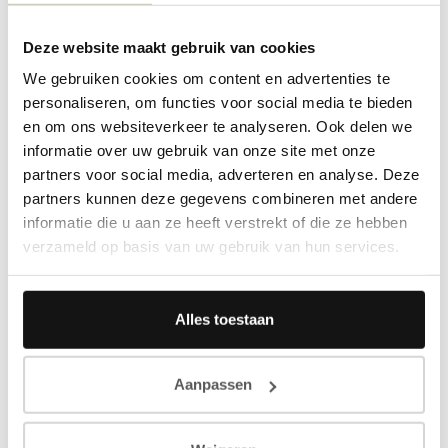
neutraliteit. De hedendaagse multiculturele/multiraciale
bewonersgroepen dienen allen op een natuurlijke wijze
Deze website maakt gebruik van cookies
ingebed in het project. Laat de bewoners er maar hun
We gebruiken cookies om content en advertenties te
eigenheid aan geven maar zorg voor een stevige basis
personaliseren, om functies voor social media te bieden
die nu precies aankan dat er per entiteit totaal andere
invulling gegeven wordt door de sociale bewoners aan
en om ons websiteverkeer te analyseren. Ook delen we
interieur en eventuele raamdecoratie enz. Een
informatie over uw gebruik van onze site met onze
architectuur die niet verzwakt wordt door deze
partners voor social media, adverteren en analyse. Deze
individuele invullingen maar in tegendeel deze
partners kunnen deze gegevens combineren met andere
ondersteunt.
informatie die u aan ze heeft verstrekt of die ze hebben
verzameld op basis van uw gebruik van hun services.
Alles toestaan
Aanpassen